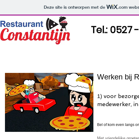
Deze site is ontworpen met de
.com
websi
Tel.: 0527 
Home
Openingstijden
over 
Werken bij R
voor bezorge
1)
medewerker, in 
Bel of kom even langs om
Met vriendelijke groete